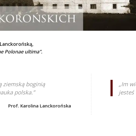
ę Lanckorońską,
e Polonae ultima”.
ą ziemską boginią
„Im wi
nauka polska.”
jesteś 
Prof. Karolina Lanckorońska