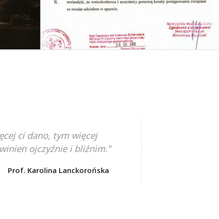
ęcej ci dano, tym więcej
winien ojczyźnie i bliźnim.”
Prof. Karolina Lanckorońska