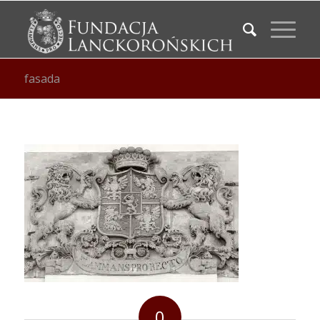
fasada
0