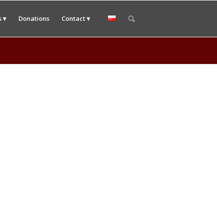
 ▾
Donations
Contact ▾