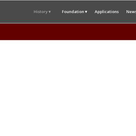
History ▾
Foundation ▾
Applications
News