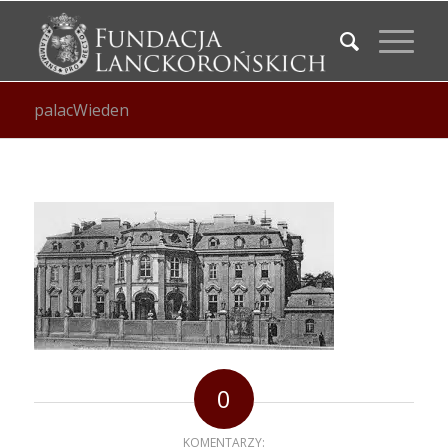
palacWieden
0
KOMENTARZY: