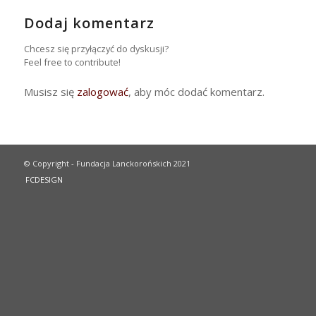
Dodaj komentarz
Chcesz się przyłączyć do dyskusji?
Feel free to contribute!
Musisz się
zalogować
, aby móc dodać komentarz.
© Copyright - Fundacja Lanckorońskich 2021
FCDESIGN