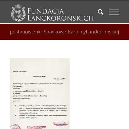
postanowienie_Spadkowe_KarolinyLanckoronskiej