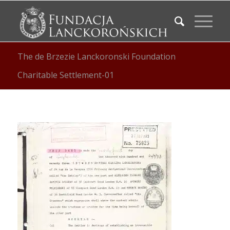
The de Brzezie Lanckoronski Foundation
Charitable Settlement-01