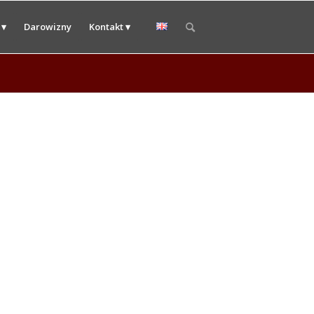
 ▾
Darowizny
Kontakt ▾