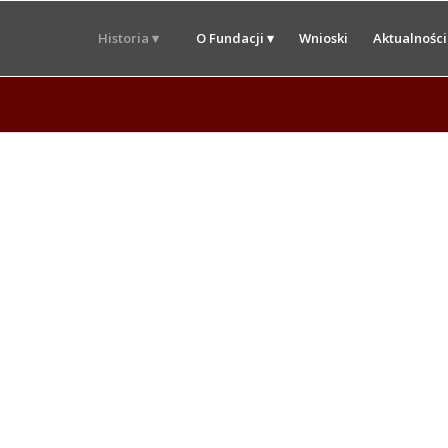
Historia ▾
O Fundacji ▾
Wnioski
Aktualności