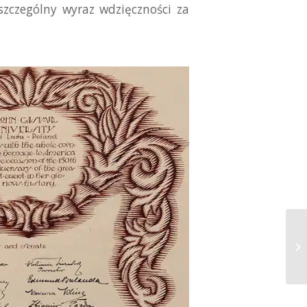
szczególny wyraz wdzięczności za
Pr
w 
Kr