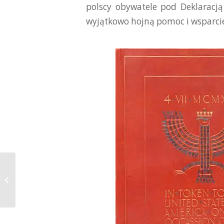
polscy obywatele pod Deklaracją
wyjątkowo hojną pomoc i wsparcie 
Wystawa poświęcona życiu i
twórczości kardynała Adama
Stefana Sapiehy...